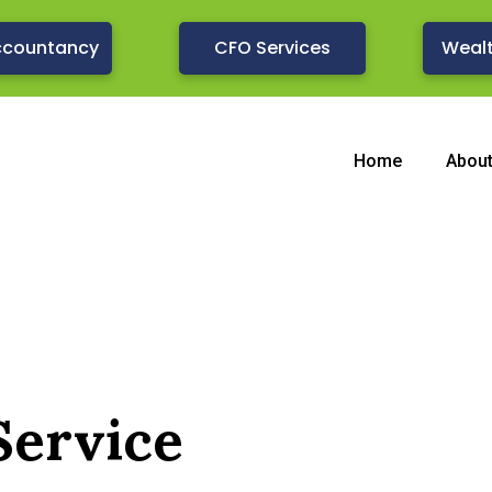
ccountancy
CFO Services
Weal
Home
Abou
Service