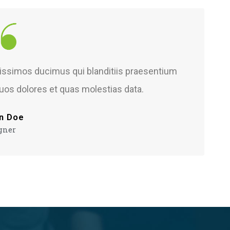
nissimos ducimus qui blanditiis praesentium
quos dolores et quas molestias data.
n Doe
gner